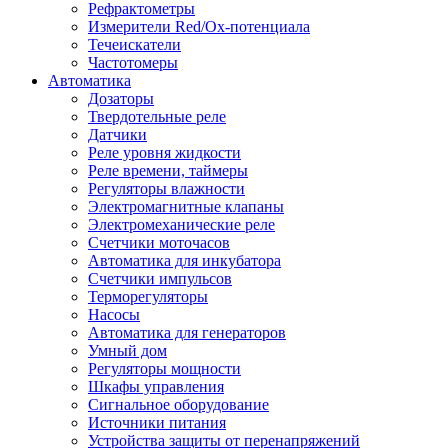
Рефрактометры
Измерители Red/Ox-потенциала
Течеискатели
Частотомеры
Автоматика
Дозаторы
Твердотельные реле
Датчики
Реле уровня жидкости
Реле времени, таймеры
Регуляторы влажности
Электромагнитные клапаны
Электромеханические реле
Счетчики моточасов
Автоматика для инкубатора
Счетчики импульсов
Терморегуляторы
Насосы
Автоматика для генераторов
Умный дом
Регуляторы мощности
Шкафы управления
Сигнальное оборудование
Источники питания
Устройства защиты от перенапряжений