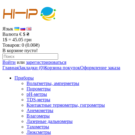
Язык
Валюта
€
$
₴
1$ = 45.05 грн
Товаров: 0 (0.00₴)
В корзине пусто!
Войти
или
зарегистрироваться
Главная
Закладки (0)
Корзина покупок
Оформление заказа
Приборы
Вольтметры, амперметры
Пирометры
рН-метры
TDS-метры
Контактные термометры, гигрометры
Анемометры
Влагомеры
Лазерные дальномеры
Тахометры
Люксметры