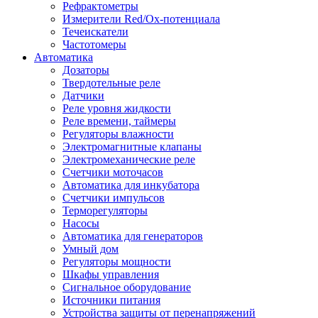
Рефрактометры
Измерители Red/Ox-потенциала
Течеискатели
Частотомеры
Автоматика
Дозаторы
Твердотельные реле
Датчики
Реле уровня жидкости
Реле времени, таймеры
Регуляторы влажности
Электромагнитные клапаны
Электромеханические реле
Счетчики моточасов
Автоматика для инкубатора
Счетчики импульсов
Терморегуляторы
Насосы
Автоматика для генераторов
Умный дом
Регуляторы мощности
Шкафы управления
Сигнальное оборудование
Источники питания
Устройства защиты от перенапряжений