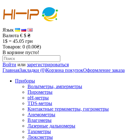
Язык
Валюта
€
$
₴
1$ = 45.05 грн
Товаров: 0 (0.00₴)
В корзине пусто!
Войти
или
зарегистрироваться
Главная
Закладки (0)
Корзина покупок
Оформление заказа
Приборы
Вольтметры, амперметры
Пирометры
рН-метры
TDS-метры
Контактные термометры, гигрометры
Анемометры
Влагомеры
Лазерные дальномеры
Тахометры
Люксметры