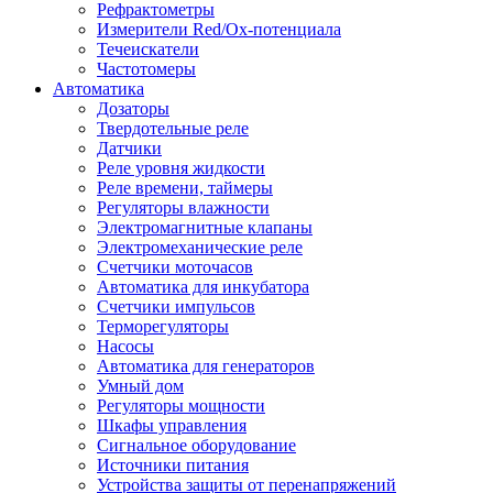
Рефрактометры
Измерители Red/Ox-потенциала
Течеискатели
Частотомеры
Автоматика
Дозаторы
Твердотельные реле
Датчики
Реле уровня жидкости
Реле времени, таймеры
Регуляторы влажности
Электромагнитные клапаны
Электромеханические реле
Счетчики моточасов
Автоматика для инкубатора
Счетчики импульсов
Терморегуляторы
Насосы
Автоматика для генераторов
Умный дом
Регуляторы мощности
Шкафы управления
Сигнальное оборудование
Источники питания
Устройства защиты от перенапряжений