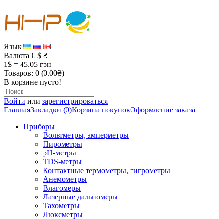
Язык
Валюта
€
$
₴
1$ = 45.05 грн
Товаров: 0 (0.00₴)
В корзине пусто!
Войти
или
зарегистрироваться
Главная
Закладки (0)
Корзина покупок
Оформление заказа
Приборы
Вольтметры, амперметры
Пирометры
рН-метры
TDS-метры
Контактные термометры, гигрометры
Анемометры
Влагомеры
Лазерные дальномеры
Тахометры
Люксметры