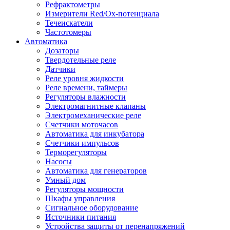
Рефрактометры
Измерители Red/Ox-потенциала
Течеискатели
Частотомеры
Автоматика
Дозаторы
Твердотельные реле
Датчики
Реле уровня жидкости
Реле времени, таймеры
Регуляторы влажности
Электромагнитные клапаны
Электромеханические реле
Счетчики моточасов
Автоматика для инкубатора
Счетчики импульсов
Терморегуляторы
Насосы
Автоматика для генераторов
Умный дом
Регуляторы мощности
Шкафы управления
Сигнальное оборудование
Источники питания
Устройства защиты от перенапряжений