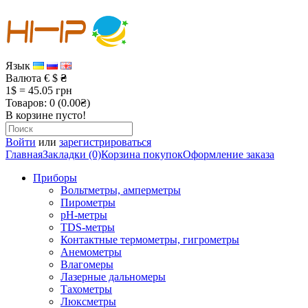
Язык
Валюта
€
$
₴
1$ = 45.05 грн
Товаров: 0 (0.00₴)
В корзине пусто!
Войти
или
зарегистрироваться
Главная
Закладки (0)
Корзина покупок
Оформление заказа
Приборы
Вольтметры, амперметры
Пирометры
рН-метры
TDS-метры
Контактные термометры, гигрометры
Анемометры
Влагомеры
Лазерные дальномеры
Тахометры
Люксметры