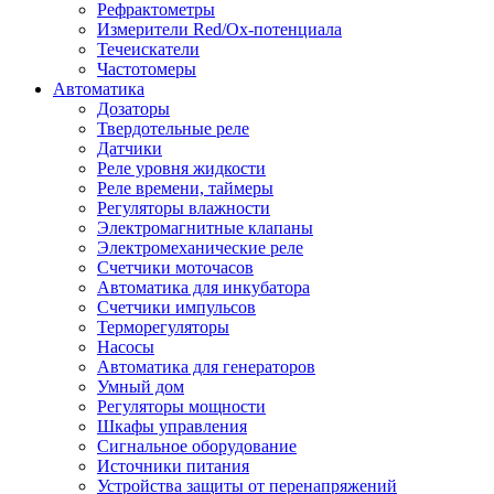
Рефрактометры
Измерители Red/Ox-потенциала
Течеискатели
Частотомеры
Автоматика
Дозаторы
Твердотельные реле
Датчики
Реле уровня жидкости
Реле времени, таймеры
Регуляторы влажности
Электромагнитные клапаны
Электромеханические реле
Счетчики моточасов
Автоматика для инкубатора
Счетчики импульсов
Терморегуляторы
Насосы
Автоматика для генераторов
Умный дом
Регуляторы мощности
Шкафы управления
Сигнальное оборудование
Источники питания
Устройства защиты от перенапряжений