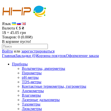
Язык
Валюта
€
$
₴
1$ = 45.05 грн
Товаров: 0 (0.00₴)
В корзине пусто!
Войти
или
зарегистрироваться
Главная
Закладки (0)
Корзина покупок
Оформление заказа
Приборы
Вольтметры, амперметры
Пирометры
рН-метры
TDS-метры
Контактные термометры, гигрометры
Анемометры
Влагомеры
Лазерные дальномеры
Тахометры
Люксметры